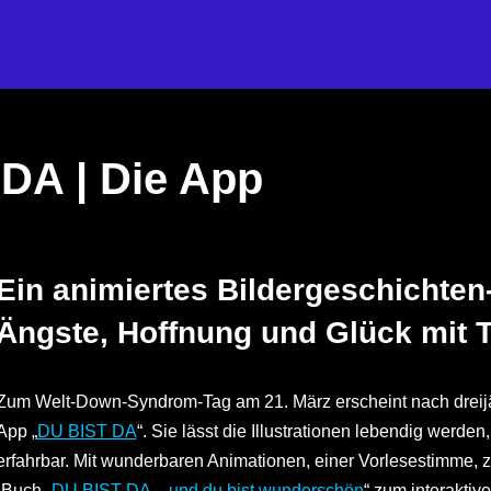
DA | Die App
Ein animiertes Bildergeschichten
Ängste, Hoffnung und Glück mit T
Zum Welt-Down-Syndrom-Tag am 21. März erscheint nach dreijä
App „
DU BIST DA
“. Sie lässt die Illustrationen lebendig werden
erfahrbar. Mit wunderbaren Animationen, einer Vorlesestimme, 
 Buch „
DU BIST DA – und du bist wunderschön
“ zum interaktive